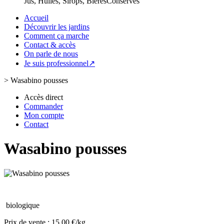
Jus, Huiles, Sirops, Bières
Conserves
Accueil
Découvrir les jardins
Comment ça marche
Contact & accès
On parle de nous
Je suis professionnel↗
>
Wasabino pousses
Accès direct
Commander
Mon compte
Contact
Wasabino pousses
biologique
Prix de vente :
15.00 €/kg