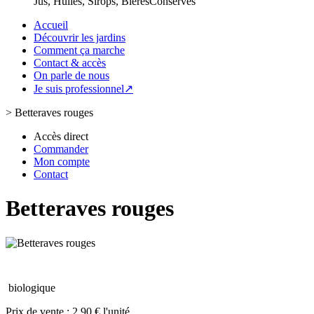
Jus, Huiles, Sirops, Bières
Conserves
Accueil
Découvrir les jardins
Comment ça marche
Contact & accès
On parle de nous
Je suis professionnel↗
>
Betteraves rouges
Accès direct
Commander
Mon compte
Contact
Betteraves rouges
biologique
Prix de vente :
2.90 € l'unité